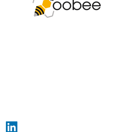
gies
Boleti