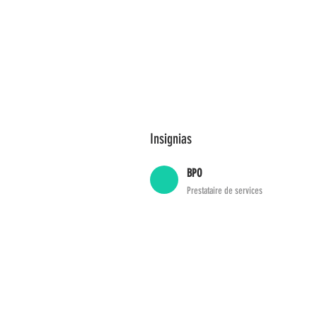
Insignias
BPO
Prestataire de services
ADDIS Technolo
22 mail Pablo Picasso
44000 Nantes