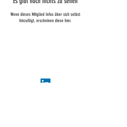
Es gibt noch nichts zu sehen
Wenn dieses Mitglied Infos über sich selbst
hinzufügt, erscheinen diese hier.
ADDIS-Technologien
22 Post Pablo Picasso
44000 Nantes
+
33 2 40 95 38 07
contact@addis-technologies.eu
Newsletter
Abonnieren