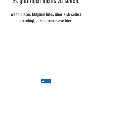
Es gibt noch nichts zu sehen
Wenn dieses Mitglied Infos über sich selbst
hinzufügt, erscheinen diese hier.
ADDIS-Technologien
22 Post Pablo Picasso
44000 Nantes
+
33 2 40 95 38 07
contact@addis-technologies.eu
Newsletter
Abonnieren