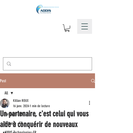
Post
All
Killian ROUX
All
16 janv. 2024
1 min de lecture
Un partenaire, c'est celui qui vous
Hardware - FR
aide à conquérir de nouveaux
Software - FR
ADDIS Technologies-FR