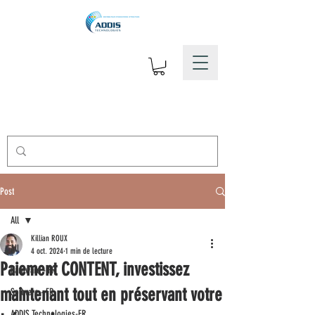
Post
All
Killian ROUX
All
4 oct. 2024
1 min de lecture
Paiement CONTENT, investissez
Hardware - FR
maintenant tout en préservant votre
Software - FR
ADDIS Technologies-FR