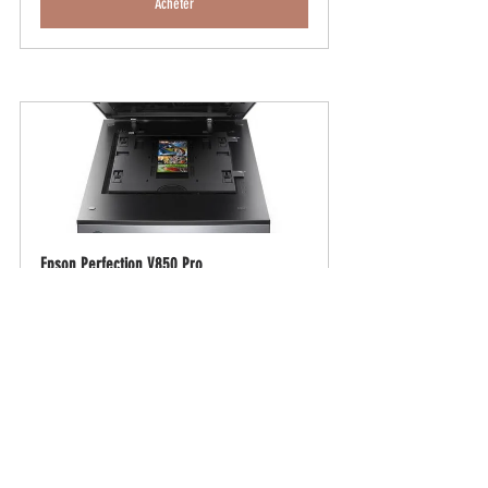
Acheter
Epson Perfection V850 Pro
Acheter
scanner
dématérialisation
ADDIS Technologies
numérisation
kodak alaris
Software - FR