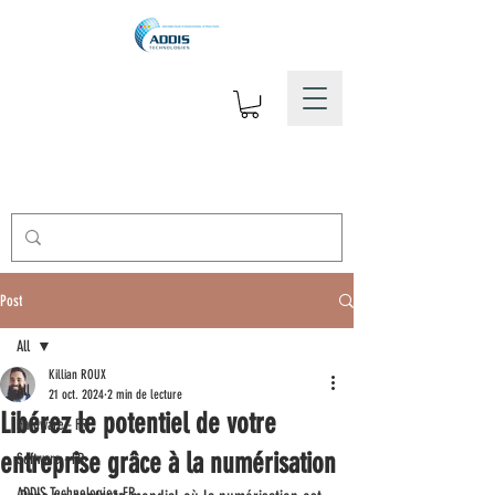
Post
All
Killian ROUX
All
21 oct. 2024
2 min de lecture
Libérez le potentiel de votre
Hardware - FR
entreprise grâce à la numérisation
Software - FR
ADDIS Technologies-FR