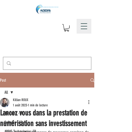
Post
All
Killian ROUX
All
1 août 2023
1 min de lecture
Lancez vous dans la prestation de
Hardware - FR
numérisation sans investissement
Software - FR
ADDIS Technologies-FR