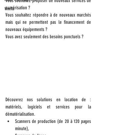
Vous souhaitez proposer de nouveaux services de 
numérisation ?
Weeflo
Vous souhaitez répondre à de nouveaux marchés 
mais qui ne permettent pas le financement de 
nouveaux équipements ?
Vous avez seulement des besoins ponctuels ?
Découvrez nos solutions en location de : 
matériels, logiciels et services pour la 
dématérialisation. 
Scanners de production (de 20 à 120 pages 
minute), 