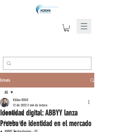
Entrada
All
Killian ROUX
All
12 dic 2022
2 min de lectura
Identidad digital: ABBYY lanza
Hardware - ES
Prueba de identidad en el mercado
Software - ES
ADDIS Technologies - ES