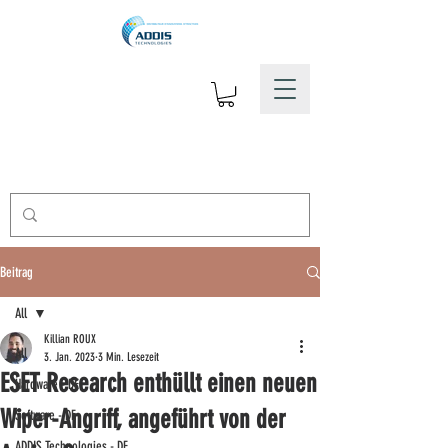
Beitrag
All
Killian ROUX
All
3. Jan. 2023
3 Min. Lesezeit
ESET Research enthüllt einen neuen
Hardware - DE
Wiper-Angriff, angeführt von der
Software - DE
ADDIS Technologies - DE