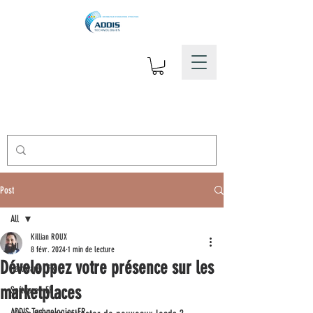
Post
All
Killian ROUX
All
8 févr. 2024
1 min de lecture
Développez votre présence sur les
Hardware - FR
marketplaces
Software - FR
ADDIS Technologies-FR